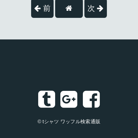
前
次
©
tシャツ ワッフル検索通販