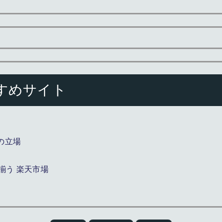
すめサイト
の立場
揃う 楽天市場