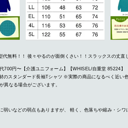
型代無料！！ 後々やるのが面倒くさい！！スラックスの丈直
円〜【介護ユニフォーム】【WHISEL/自重堂 85224】【He
ル素材のスタンダード長袖Tシャツ ※実際の商品になるべく近
等が異なる場合がございます。
・火に弱いなどの弱点もありますが、 軽く、色落ちや縮み・シ