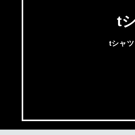
t
tシャ