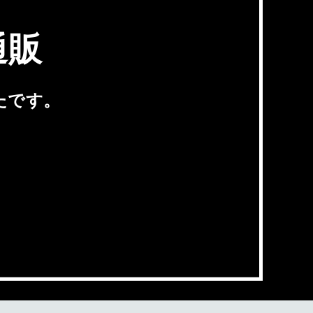
通販
たです。